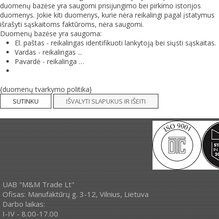
duomenų bazėse yra saugomi prisijungimo bei pirkimo istorijos
duomenys. Jokie kiti duomenys, kurie nėra reikalingi pagal įstatymus
išrašyti sąskaitoms faktūroms, nėra saugomi.
Duomenų bazėse yra saugoma:
El. paštas - reikalingas identifikuoti lankytoją bei siųsti sąskaitas.
Vardas - reikalingas ...
Pavardė - reikalinga …
{duomenų tvarkymo politika}
SUTINKU
IŠVALYTI SLAPUKUS IR IŠEITI
smart
foreash
UAB "M&M Trade Lt"
Ofisas: Manufaktūrų g. 3-12, Vilnius, Lietuva
Darbo laikas:
I-IV - 8.00-17.00