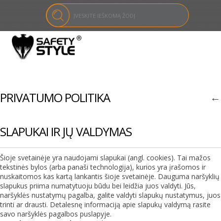
PRIVATUMO POLITIKA
←
SLAPUKAI IR JŲ VALDYMAS
Šioje svetainėje yra naudojami slapukai (angl. cookies). Tai mažos
tekstinės bylos (arba panaši technologija), kurios yra įrašomos ir
nuskaitomos kas kartą lankantis šioje svetainėje. Dauguma naršyklių
slapukus priima numatytuoju būdu bei leidžia juos valdyti. Jūs,
naršyklės nustatymų pagalba, galite valdyti slapukų nustatymus, juos
trinti ar drausti. Detalesnę informaciją apie slapukų valdymą rasite
savo naršyklės pagalbos puslapyje.