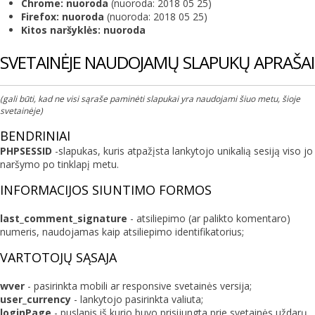
Chrome:
nuoroda
(nuoroda: 2018 05 25)
Firefox:
nuoroda
(nuoroda: 2018 05 25)
Kitos naršyklės:
nuoroda
SVETAINĖJE NAUDOJAMŲ SLAPUKŲ APRAŠAI
(gali būti, kad ne visi sąraše paminėti slapukai yra naudojami šiuo metu, šioje
svetainėje)
BENDRINIAI
PHPSESSID
-slapukas, kuris atpažįsta lankytojo unikalią sesiją viso jo
naršymo po tinklapį metu.
INFORMACIJOS SIUNTIMO FORMOS
last_comment_signature
- atsiliepimo (ar palikto komentaro)
numeris, naudojamas kaip atsiliepimo identifikatorius;
VARTOTOJŲ SĄSAJA
wver
- pasirinkta mobili ar responsive svetainės versija;
user_currency
- lankytojo pasirinkta valiuta;
loginPage
- puslapis iš kurio buvo prisijungta prie svetainės uždarų