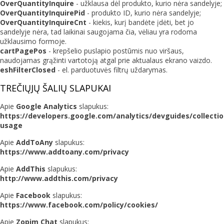
OverQuantityInquire
- užklausa dėl produkto, kurio nėra sandelyje;
OverQuantityInquirePid
- produkto ID, kurio nėra sandelyje;
OverQuantityInquireCnt
- kiekis, kurį bandėte įdėti, bet jo
sandelyje nėra, tad laikinai saugojama čia, vėliau yra rodoma
užklausimo formoje.
cartPagePos
- krepšelio puslapio postūmis nuo viršaus,
naudojamas grąžinti vartotoją atgal prie aktualaus ekrano vaizdo.
eshFilterClosed
- el. parduotuvės filtrų uždarymas.
TREČIŲJŲ ŠALIŲ SLAPUKAI
Apie
Google Analytics
slapukus:
https://developers.google.com/analytics/devguides/collectio
usage
Apie
AddToAny
slapukus:
https://www.addtoany.com/privacy
Apie
AddThis
slapukus:
http://www.addthis.com/privacy
Apie
Facebook
slapukus:
https://www.facebook.com/policy/cookies/
Apie
Zopim Chat
slapukus: