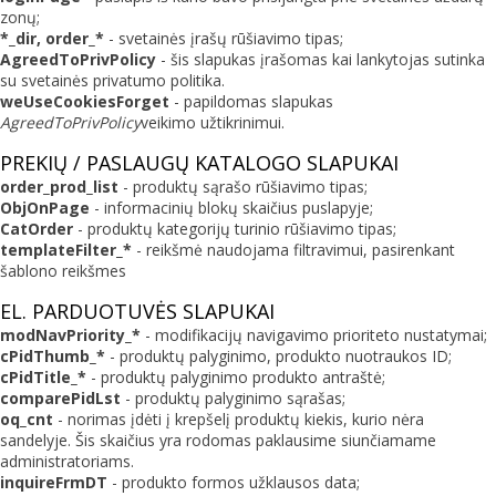
zonų;
*_dir, order_*
- svetainės įrašų rūšiavimo tipas;
AgreedToPrivPolicy
- šis slapukas įrašomas kai lankytojas sutinka
su svetainės privatumo politika.
weUseCookiesForget
- papildomas slapukas
AgreedToPrivPolicy
veikimo užtikrinimui.
PREKIŲ / PASLAUGŲ KATALOGO SLAPUKAI
order_prod_list
- produktų sąrašo rūšiavimo tipas;
ObjOnPage
- informacinių blokų skaičius puslapyje;
CatOrder
- produktų kategorijų turinio rūšiavimo tipas;
templateFilter_*
- reikšmė naudojama filtravimui, pasirenkant
šablono reikšmes
EL. PARDUOTUVĖS SLAPUKAI
modNavPriority_*
- modifikacijų navigavimo prioriteto nustatymai;
cPidThumb_*
- produktų palyginimo, produkto nuotraukos ID;
cPidTitle_*
- produktų palyginimo produkto antraštė;
comparePidLst
- produktų palyginimo sąrašas;
oq_cnt
- norimas įdėti į krepšelį produktų kiekis, kurio nėra
sandelyje. Šis skaičius yra rodomas paklausime siunčiamame
administratoriams.
inquireFrmDT
- produkto formos užklausos data;